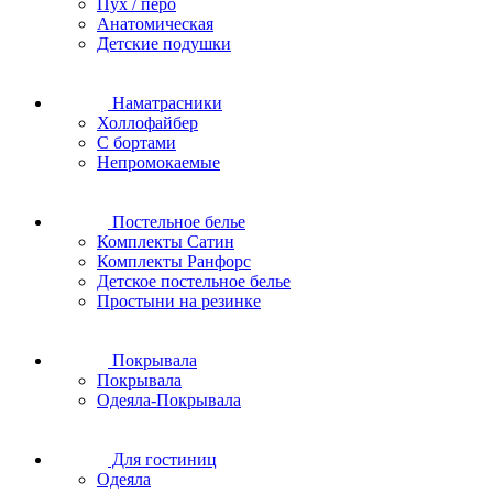
Пух / перо
Анатомическая
Детские подушки
Наматрасники
Холлофайбер
С бортами
Непромокаемые
Постельное белье
Комплекты Сатин
Комплекты Ранфорс
Детское постельное белье
Простыни на резинке
Покрывала
Покрывала
Одеяла-Покрывала
Для гостиниц
Одеяла