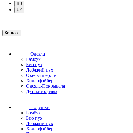
RU
UK
Каталог
Одеяла
Бамбук
Био пух
Лебяжий пух
Овечья шерсть
Холлофайбер
Одеяла-Покрывала
Детские одеяла
Подушки
Бамбук
Био пух
Лебяжий пух
Холлофайбер