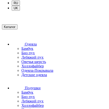
RU
UK
Каталог
Одеяла
Бамбук
Био пух
Лебяжий пух
Овечья шерсть
Холлофайбер
Одеяла-Покрывала
Детские одеяла
Подушки
Бамбук
Био пух
Лебяжий пух
Холлофайбер