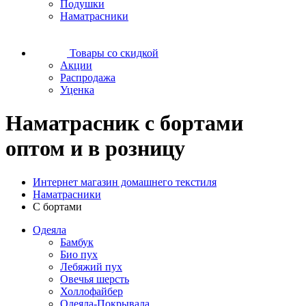
Подушки
Наматрасники
Товары со скидкой
Акции
Распродажа
Уценка
Наматрасник с бортами
оптом и в розницу
Интернет магазин домашнего текстиля
Наматрасники
С бортами
Одеяла
Бамбук
Био пух
Лебяжий пух
Овечья шерсть
Холлофайбер
Одеяла-Покрывала