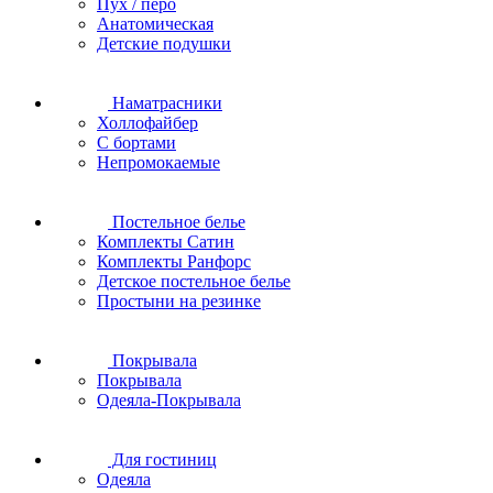
Пух / перо
Анатомическая
Детские подушки
Наматрасники
Холлофайбер
С бортами
Непромокаемые
Постельное белье
Комплекты Сатин
Комплекты Ранфорс
Детское постельное белье
Простыни на резинке
Покрывала
Покрывала
Одеяла-Покрывала
Для гостиниц
Одеяла