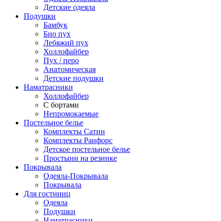
Детские одеяла
Подушки
Бамбук
Био пух
Лебяжий пух
Холлофайбер
Пух / перо
Анатомическая
Детские подушки
Наматрасники
Холлофайбер
С бортами
Непромокаемые
Постельное белье
Комплекты Сатин
Комплекты Ранфорс
Детское постельное белье
Простыни на резинке
Покрывала
Одеяла-Покрывала
Покрывала
Для гостиниц
Одеяла
Подушки
Наматрасники