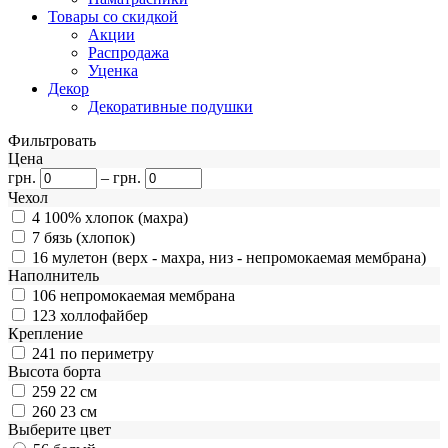
Товары со скидкой
Акции
Распродажа
Уценка
Декор
Декоративные подушки
Фильтровать
Цена
грн.
–
грн.
Чехол
4
100% хлопок (махра)
7
бязь (хлопок)
16
мулетон (верх - махра, низ - непромокаемая мембрана)
Наполнитель
106
непромокаемая мембрана
123
холлофайбер
Крепление
241
по периметру
Высота борта
259
22 см
260
23 см
Выберите цвет