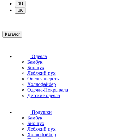
RU
UK
Каталог
Одеяла
Бамбук
Био пух
Лебяжий пух
Овечья шерсть
Холлофайбер
Одеяла-Покрывала
Детские одеяла
Подушки
Бамбук
Био пух
Лебяжий пух
Холлофайбер