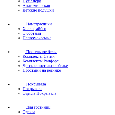
Пух / перо
Анатомическая
Детские подушки
Наматрасники
Холлофайбер
С бортами
Непромокаемые
Постельное белье
Комплекты Сатин
Комплекты Ранфорс
Детское постельное белье
Простыни на резинке
Покрывала
Покрывала
Одеяла-Покрывала
Для гостиниц
Одеяла