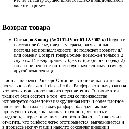
Расчет за товар осуществляется только в национальной
валюте - гривне
Возврат товара
Согласно Закону (№ 3161-IV от 01.12.2005 г.)
Подушки,
постельное белье, пледы, матрасы, одеяла, иные
постельные принадлежности, не подлежат возврату и/
или обмену. Возврат товара/обмен возможен только в 2
случаях: 1) товар пришел с браком (фабричный брак); 2)
товар пришел и не соответствует заявленному размеру,
другой комплектаци
Постельное белье Ранфорс Органик - это новинка в линейке
постельного белья от Leleka-Textile. Ранфорс - это натуральная
хлопковая ткань полотняного переплетения. Отличие этой
ткани от бязи состоит в том, что для ее производства
используется более тонкая закрученная нить и более плотное
плетение. Благодаря этому, ранфорс обладает такими
преимуществами, как высокая прочность, мягкость и
гладкость, гигроскопичность, износостойкость. Также стоит
отметить, что ранфорс легко отстирывается, выглаживается и
в процессе эксплуатации надолго сохраняет внешний