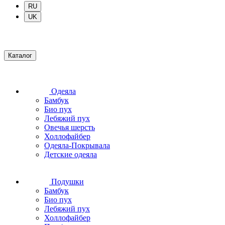
RU
UK
Каталог
Одеяла
Бамбук
Био пух
Лебяжий пух
Овечья шерсть
Холлофайбер
Одеяла-Покрывала
Детские одеяла
Подушки
Бамбук
Био пух
Лебяжий пух
Холлофайбер