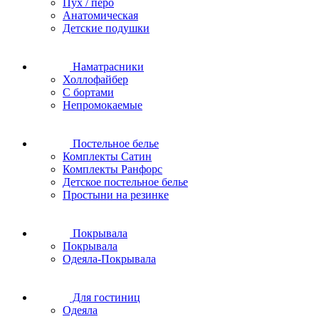
Пух / перо
Анатомическая
Детские подушки
Наматрасники
Холлофайбер
С бортами
Непромокаемые
Постельное белье
Комплекты Сатин
Комплекты Ранфорс
Детское постельное белье
Простыни на резинке
Покрывала
Покрывала
Одеяла-Покрывала
Для гостиниц
Одеяла