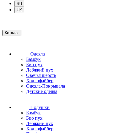
RU
UK
Каталог
Одеяла
Бамбук
Био пух
Лебяжий пух
Овечья шерсть
Холлофайбер
Одеяла-Покрывала
Детские одеяла
Подушки
Бамбук
Био пух
Лебяжий пух
Холлофайбер