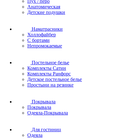
Пух / перо
Анатомическая
Детские подушки
Наматрасники
Холлофайбер
С бортами
Непромокаемые
Постельное белье
Комплекты Сатин
Комплекты Ранфорс
Детское постельное белье
Простыни на резинке
Покрывала
Покрывала
Одеяла-Покрывала
Для гостиниц
Одеяла