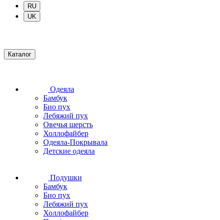
RU
UK
Каталог
Одеяла
Бамбук
Био пух
Лебяжий пух
Овечья шерсть
Холлофайбер
Одеяла-Покрывала
Детские одеяла
Подушки
Бамбук
Био пух
Лебяжий пух
Холлофайбер