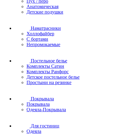
Пух / перо
Анатомическая
Детские подушки
Наматрасники
Холлофайбер
С бортами
Непромокаемые
Постельное белье
Комплекты Сатин
Комплекты Ранфорс
Детское постельное белье
Простыни на резинке
Покрывала
Покрывала
Одеяла-Покрывала
Для гостиниц
Одеяла