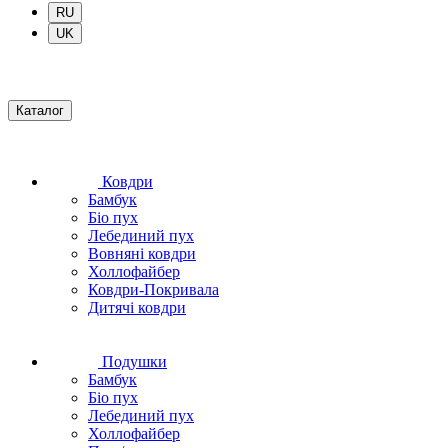
RU
UK
Каталог
Ковдри
Бамбук
Біо пух
Лебединий пух
Вовняні ковдри
Холлофайбер
Ковдри-Покривала
Дитячі ковдри
Подушки
Бамбук
Біо пух
Лебединий пух
Холлофайбер