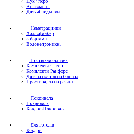
Пух / перо
Анатомічні
Дитячі подушки
Наматрацники
Холлофайбер
З бортами
Водонепроникні
Постільна білизна
Комплекти Сатин
Комплекти Ранфорс
Дитяча постільна білизна
Простирадла на резинці
Покривала
Покривала
Ковдри-Покривала
Для готелів
Ковдри