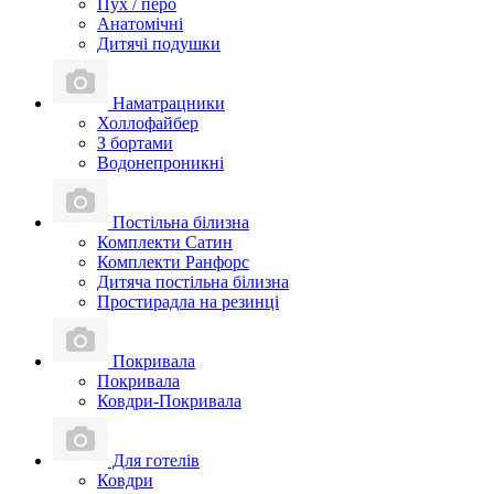
Пух / перо
Анатомічні
Дитячі подушки
Наматрацники
Холлофайбер
З бортами
Водонепроникні
Постільна білизна
Комплекти Сатин
Комплекти Ранфорс
Дитяча постільна білизна
Простирадла на резинці
Покривала
Покривала
Ковдри-Покривала
Для готелів
Ковдри