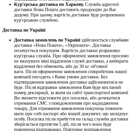
Кур'єрська доставка по Харкову.
Служба адресної
доставки Нова Пошта доставить продукцію до Вас
додому. При цьому, вартість доставки буде розрахована
кур'єрською службою.
Доставка по Україні
Доставка замовлень по Україні
здійснюється службами
доставки «Нова Пошта», «Укрпошта». Доставка
оплачується покупцем. Вартість доставки розраховує
кур'єрська служба. При оформленні замовлення просимо
не вказувати міні відділення служб доставки, а вибирати
відділення без обмежень, або до 30 кг об'ємної
ваги. Після оформлення замовлення співробітник нашої
компанії погодить з Вами умови доставки. Без
підтвердження замовлення доставка здійснюватися не
буде. Після відправки замовлення Вам буде висланий
номер декларації, за яким на сайті транспортної компанії
Ви зможете відстежити рух посилки, або дочекатися
отримання СМС з повідомленням про надходження
товару. Для отримання замовлення покупець повинен
мати при собі паспорт або інший документ, що засвідчує
особу. Посилка після прибуття на склад служби доставки
зберігається протягом 5 діб,
після чого вона буде
повернена відправнику.
Повторне відправлення