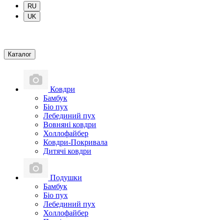
RU
UK
Каталог
Ковдри
Бамбук
Біо пух
Лебединий пух
Вовняні ковдри
Холлофайбер
Ковдри-Покривала
Дитячі ковдри
Подушки
Бамбук
Біо пух
Лебединий пух
Холлофайбер