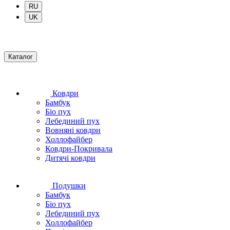
RU
UK
Каталог
Ковдри
Бамбук
Біо пух
Лебединий пух
Вовняні ковдри
Холлофайбер
Ковдри-Покривала
Дитячі ковдри
Подушки
Бамбук
Біо пух
Лебединий пух
Холлофайбер