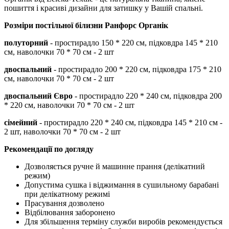
пошиття і красиві дизайни для затишку у Вашій спальні.
Розміри постільної білизни
Ранфорс Органік
полуторний
- простирадло 150 * 220 см, підковдра 145 * 210
см, наволочки 70 * 70 см - 2 шт
двоспальний
- простирадло 200 * 220 см, підковдра 175 * 210
см, наволочки 70 * 70 см - 2 шт
двоспальний Євро
- простирадло 220 * 240 см, підковдра 200
* 220 см, наволочки 70 * 70 см - 2 шт
сімейний
- простирадло 220 * 240 см, підковдра 145 * 210 см -
2 шт, наволочки 70 * 70 см - 2 шт
Рекомендації по догляду
Дозволяється ручне й машинне прання (делікатний
режим)
Допустима сушка і віджимання в сушильному барабані
при делікатному режимі
Прасування дозволено
Відбілювання заборонено
Для збільшення терміну служби виробів рекомендується