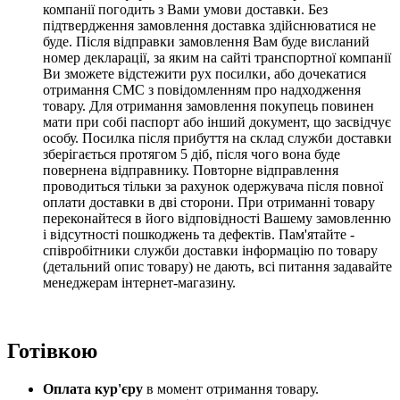
компанії погодить з Вами умови доставки. Без
підтвердження замовлення доставка здійснюватися не
буде. Після відправки замовлення Вам буде висланий
номер декларації, за яким на сайті транспортної компанії
Ви зможете відстежити рух посилки, або дочекатися
отримання СМС з повідомленням про надходження
товару. Для отримання замовлення покупець повинен
мати при собі паспорт або інший документ, що засвідчує
особу. Посилка після прибуття на склад служби доставки
зберігається протягом 5 діб,
після чого вона буде
повернена відправнику.
Повторне відправлення
проводиться тільки за рахунок одержувача після повної
оплати доставки в дві сторони
. При отриманні товару
переконайтеся в його відповідності Вашему замовленню
і відсутності пошкоджень та дефектів. Пам'ятайте -
співробітники служби доставки інформацію по товару
(детальний опис товару) не дають, всі питання задавайте
менеджерам інтернет-магазину.
Готівкою
Оплата кур'єру
в момент отримання товару.