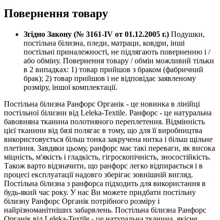
Повернення товару
Згідно Закону (№ 3161-IV от 01.12.2005 г.)
Подушки,
постільна білизна, пледи, матраци, ковдри, інші
постільні приналежності, не підлягають поверненню і /
або обміну. Повернення товару / обмін можливий тільки
в 2 випадках: 1) товар прийшов з браком (фабричний
брак); 2) товар прийшов і не відповідає заявленому
розміру, іншої комплектації.
Постільна білизна Ранфорс Органік - це новинка в лінійці
постільної білизни від Leleka-Textile. Ранфорс - це натуральна
бавовняна тканина полотняного переплетення. Відмінність
цієї тканини від бязі полягає в тому, що для її виробництва
використовується більш тонка закручена нитка і більш щільне
плетіння. Завдяки цьому, ранфорс має такі переваги, як висока
міцність, м'якість і гладкість, гігроскопічність, зносостійкість.
Також варто відзначити, що ранфорс легко відпирається і в
процесі експлуатації надовго зберігає зовнішній вигляд.
Постільна білизна з ранфорса підходить для використання в
будь-який час року. У нас Ви можете придбати постільну
білизну Ранфорс Органік потрібного розміру і
найрізноманітніших забарвлень. Постільна білизна Ранфорс
Органік від Leleka-Textile - це натуральна тканина, якісне