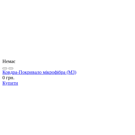
Немає
Ковдра-Покривало мікрофібра (М3)
0 грн.
Купити