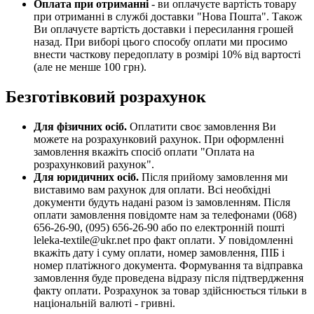
Оплата при отриманні
- ви оплачуєте вартість товару
при отриманні в службі доставки "Нова Пошта". Також
Ви оплачуєте вартість доставки і пересилання грошей
назад. При виборі цього способу оплати ми просимо
внести часткову передоплату в розмірі 10% від вартості
(але не менше 100 грн).
Безготівковий розрахунок
Для фізичних осіб.
Оплатити своє замовлення Ви
можете на розрахунковий рахунок. При оформленні
замовлення вкажіть спосіб оплати "Оплата на
розрахунковий рахунок".
Для юридичних осіб.
Після прийому замовлення ми
виставимо вам рахунок для оплати. Всі необхідні
документи будуть надані разом із замовленням. Після
оплати замовлення повідомте нам за телефонами (068)
656-26-90, (095) 656-26-90 або по електронній пошті
leleka-textile@ukr.net про факт оплати. У повідомленні
вкажіть дату і суму оплати, номер замовлення, ПІБ і
номер платіжного документа. Формування та відправка
замовлення буде проведена відразу після підтвердження
факту оплати. Розрахунок за товар здійснюється тільки в
національній валюті - гривні.