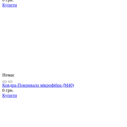
Купити
Немає
Ковдра-Покривало мікрофібра (М40)
0 грн.
Купити