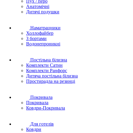
Пух / перо
Анатомічні
Дитячі подушки
Наматрацники
Холлофайбер
З бортами
Водонепроникні
Постільна білизна
Комплекти Сатин
Комплекти Ранфорс
Дитяча постільна білизна
Простирадла на резинці
Покривала
Покривала
Ковдри-Покривала
Для готелів
Ковдри