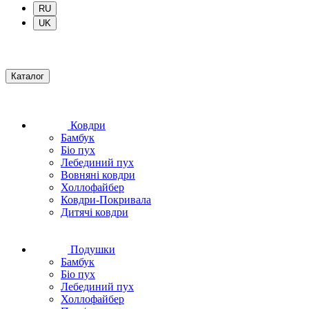
RU
UK
Каталог
Ковдри
Бамбук
Біо пух
Лебединий пух
Вовняні ковдри
Холлофайбер
Ковдри-Покривала
Дитячі ковдри
Подушки
Бамбук
Біо пух
Лебединий пух
Холлофайбер