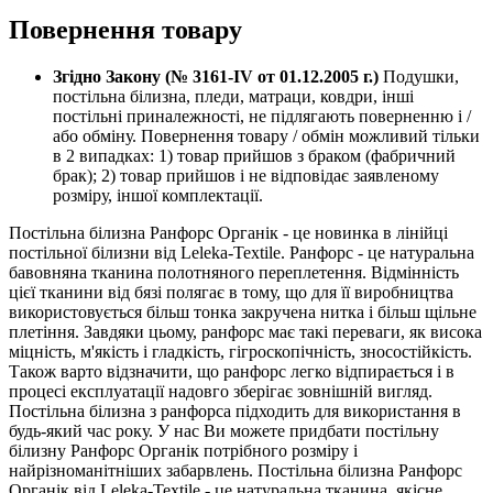
Повернення товару
Згідно Закону (№ 3161-IV от 01.12.2005 г.)
Подушки,
постільна білизна, пледи, матраци, ковдри, інші
постільні приналежності, не підлягають поверненню і /
або обміну. Повернення товару / обмін можливий тільки
в 2 випадках: 1) товар прийшов з браком (фабричний
брак); 2) товар прийшов і не відповідає заявленому
розміру, іншої комплектації.
Постільна білизна Ранфорс Органік - це новинка в лінійці
постільної білизни від Leleka-Textile. Ранфорс - це натуральна
бавовняна тканина полотняного переплетення. Відмінність
цієї тканини від бязі полягає в тому, що для її виробництва
використовується більш тонка закручена нитка і більш щільне
плетіння. Завдяки цьому, ранфорс має такі переваги, як висока
міцність, м'якість і гладкість, гігроскопічність, зносостійкість.
Також варто відзначити, що ранфорс легко відпирається і в
процесі експлуатації надовго зберігає зовнішній вигляд.
Постільна білизна з ранфорса підходить для використання в
будь-який час року. У нас Ви можете придбати постільну
білизну Ранфорс Органік потрібного розміру і
найрізноманітніших забарвлень. Постільна білизна Ранфорс
Органік від Leleka-Textile - це натуральна тканина, якісне