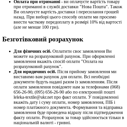
Оплата при отриманні
- ви оплачуєте вартість товару
при отриманні в службі доставки "Нова Пошта". Також
Ви оплачуєте вартість доставки і пересилання грошей
назад. При виборі цього способу оплати ми просимо
внести часткову передоплату в розмірі 10% від вартості
(але не менше 100 грн).
Безготівковий розрахунок
Для фізичних осіб.
Оплатити своє замовлення Ви
можете на розрахунковий рахунок. При оформленні
замовлення вкажіть спосіб оплати "Оплата на
розрахунковий рахунок".
Для юридичних осіб.
Після прийому замовлення ми
виставимо вам рахунок для оплати. Всі необхідні
документи будуть надані разом із замовленням. Після
оплати замовлення повідомте нам за телефонами (068)
656-26-90, (095) 656-26-90 або по електронній пошті
leleka-textile@ukr.net про факт оплати. У повідомленні
вкажіть дату і суму оплати, номер замовлення, ПІБ і
номер платіжного документа. Формування та відправка
замовлення буде проведена відразу після підтвердження
факту оплати. Розрахунок за товар здійснюється тільки в
національній валюті - гривні.