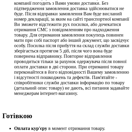
компанії погодить з Вами умови доставки. Без
підтвердження замовлення доставка здійснюватися не
буде. Після відправки замовлення Вам буде висланий
номер декларації, за яким на сайті транспортної компанії
Ви зможете відстежити рух посилки, або дочекатися
отримання СМС з повідомленням про надходження
товару. Для отримання замовлення покупець повинен
мати при собі паспорт або інший документ, що засвідчує
особу. Посилка після прибуття на склад служби доставки
зберігається протягом 5 діб,
після чого вона буде
повернена відправнику.
Повторне відправлення
проводиться тільки за рахунок одержувача після повної
оплати доставки в дві сторони
. При отриманні товару
переконайтеся в його відповідності Вашему замовленню
і відсутності пошкоджень та дефектів. Пам'ятайте -
співробітники служби доставки інформацію по товару
(детальний опис товару) не дають, всі питання задавайте
менеджерам інтернет-магазину.
Готівкою
Оплата кур'єру
в момент отримання товару.