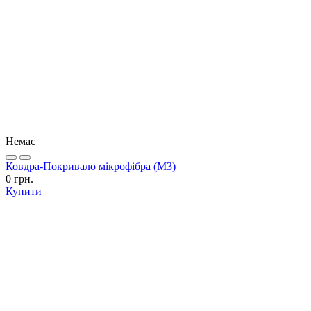
Немає
Ковдра-Покривало мікрофібра (М3)
0 грн.
Купити