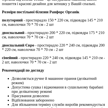
пошиття і красиві дизайни для затишку у Вашій спальні.
Розміри постільної білизни
Ранфорс Органік
полуторний
- простирадло 150 * 220 см, підковдра 145 * 210
см, наволочки 70 * 70 см - 2 шт
двоспальний
- простирадло 200 * 220 см, підковдра 175 * 210
см, наволочки 70 * 70 см - 2 шт
двоспальний Євро
- простирадло 220 * 240 см, підковдра 200
* 220 см, наволочки 70 * 70 см - 2 шт
сімейний
- простирадло 220 * 240 см, підковдра 145 * 210 см -
2 шт, наволочки 70 * 70 см - 2 шт
Рекомендації по догляду
Дозволяється ручне й машинне прання (делікатний
режим)
Допустима сушка і віджимання в сушильному барабані
при делікатному режимі
Прасування дозволено
Відбілювання заборонено
Для збільшення терміну служби виробів рекомендується