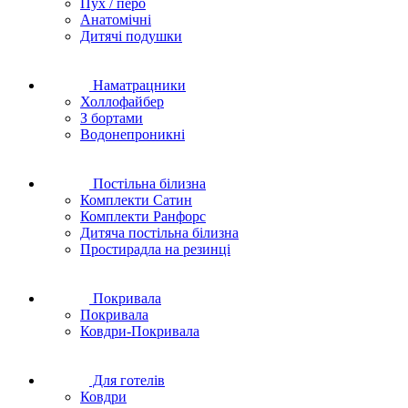
Пух / перо
Анатомічні
Дитячі подушки
Наматрацники
Холлофайбер
З бортами
Водонепроникні
Постільна білизна
Комплекти Сатин
Комплекти Ранфорс
Дитяча постільна білизна
Простирадла на резинці
Покривала
Покривала
Ковдри-Покривала
Для готелів
Ковдри