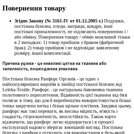
Повернення товару
Згідно Закону (№ 3161-IV от 01.12.2005 г.)
Подушки,
постільна білизна, пледи, матраци, ковдри, інші
постільні приналежності, не підлягають поверненню і /
або обміну. Повернення товару / обмін можливий тільки
в 2 випадках: 1) товар прийшов з браком (фабричний
брак); 2) товар прийшов і не відповідає заявленому
розміру, іншої комплектації.
Причина уцінки - це невеликі цятки на тканини або
запиленість,
пошкоджена упаковка.
Постільна білизна Ранфорс Органік - це один з
найпопулярніших виробів в лінійці постільної білизни від
Leleka-Textile. Ранфорс - це натуральна бавовняна тканина
полотняного переплетення. Відмінність цієї тканини від бязі
полягає в тому, що для її виробництва використовується більш
тонка закручена нитка і більш щільне плетіння. Завдяки цьому,
ранфорс має такі переваги, як висока міцність, м'якість і
гладкість, гігроскопічність, зносостійкість. Також варто
відзначити, що ранфорс легко відпирається і в процесі
експлуатації надовго зберігає зовнішній вигляд. Постільна
білизна з ранфорса підходить для використання в будь-який