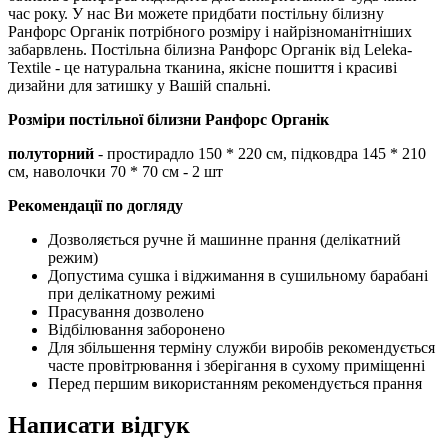
час року. У нас Ви можете придбати постільну білизну
Ранфорс Органік потрібного розміру і найрізноманітніших
забарвлень. Постільна білизна Ранфорс Органік від Leleka-
Textile - це натуральна тканина, якісне пошиття і красиві
дизайни для затишку у Вашій спальні.
Розміри постільної білизни
Ранфорс Органік
полуторний
- простирадло 150 * 220 см, підковдра 145 * 210
см, наволочки 70 * 70 см - 2 шт
Рекомендації по догляду
Дозволяється ручне й машинне прання (делікатний
режим)
Допустима сушка і віджимання в сушильному барабані
при делікатному режимі
Прасування дозволено
Відбілювання заборонено
Для збільшення терміну служби виробів рекомендується
часте провітрювання і зберігання в сухому приміщенні
Перед першим використанням рекомендується прання
Написати відгук