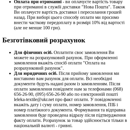
Оплата при отриманні
- ви оплачуєте вартість товару
при отриманні в службі доставки "Нова Пошта". Також
Ви оплачуєте вартість доставки і пересилання грошей
назад. При виборі цього способу оплати ми просимо
внести часткову передоплату в розмірі 10% від вартості
(але не менше 100 грн).
Безготівковий розрахунок
Для фізичних осіб.
Оплатити своє замовлення Ви
можете на розрахунковий рахунок. При оформленні
замовлення вкажіть спосіб оплати "Оплата на
розрахунковий рахунок".
Для юридичних осіб.
Після прийому замовлення ми
виставимо вам рахунок для оплати. Всі необхідні
документи будуть надані разом із замовленням. Після
оплати замовлення повідомте нам за телефонами (068)
656-26-90, (095) 656-26-90 або по електронній пошті
leleka-textile@ukr.net про факт оплати. У повідомленні
вкажіть дату і суму оплати, номер замовлення, ПІБ і
номер платіжного документа. Формування та відправка
замовлення буде проведена відразу після підтвердження
факту оплати. Розрахунок за товар здійснюється тільки в
національній валюті - гривні.