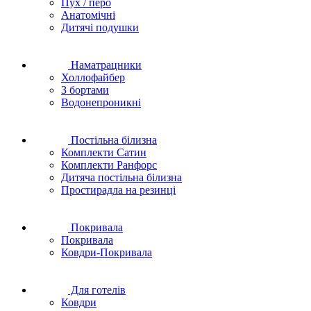
Пух / перо
Анатомічні
Дитячі подушки
Наматрацники
Холлофайбер
З бортами
Водонепроникні
Постільна білизна
Комплекти Сатин
Комплекти Ранфорс
Дитяча постільна білизна
Простирадла на резинці
Покривала
Покривала
Ковдри-Покривала
Для готелів
Ковдри