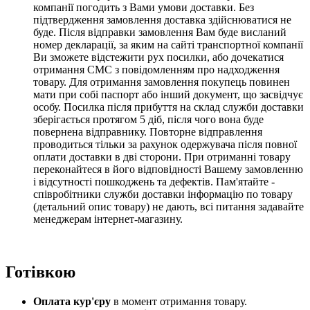
компанії погодить з Вами умови доставки. Без
підтвердження замовлення доставка здійснюватися не
буде. Після відправки замовлення Вам буде висланий
номер декларації, за яким на сайті транспортної компанії
Ви зможете відстежити рух посилки, або дочекатися
отримання СМС з повідомленням про надходження
товару. Для отримання замовлення покупець повинен
мати при собі паспорт або інший документ, що засвідчує
особу. Посилка після прибуття на склад служби доставки
зберігається протягом 5 діб,
після чого вона буде
повернена відправнику.
Повторне відправлення
проводиться тільки за рахунок одержувача після повної
оплати доставки в дві сторони
. При отриманні товару
переконайтеся в його відповідності Вашему замовленню
і відсутності пошкоджень та дефектів. Пам'ятайте -
співробітники служби доставки інформацію по товару
(детальний опис товару) не дають, всі питання задавайте
менеджерам інтернет-магазину.
Готівкою
Оплата кур'єру
в момент отримання товару.