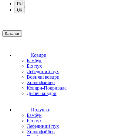
RU
UK
Каталог
Ковдри
Бамбук
Біо пух
Лебединий пух
Вовняні ковдри
Холлофайбер
Ковдри-Покривала
Дитячі ковдри
Подушки
Бамбук
Біо пух
Лебединий пух
Холлофайбер