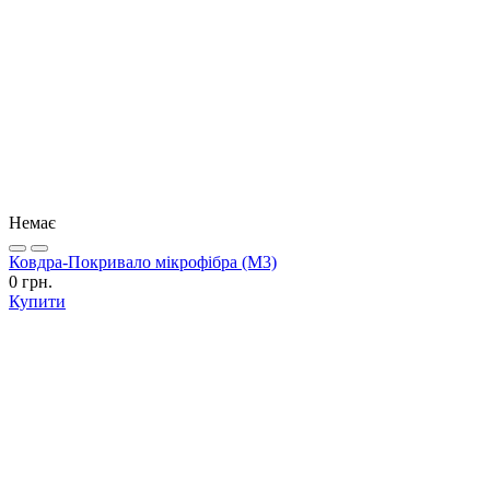
Немає
Ковдра-Покривало мікрофібра (М3)
0 грн.
Купити