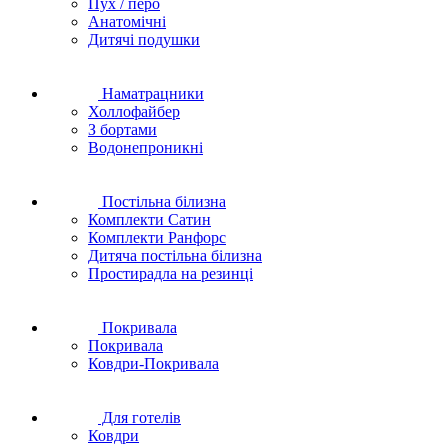
Пух / перо
Анатомічні
Дитячі подушки
Наматрацники
Холлофайбер
З бортами
Водонепроникні
Постільна білизна
Комплекти Сатин
Комплекти Ранфорс
Дитяча постільна білизна
Простирадла на резинці
Покривала
Покривала
Ковдри-Покривала
Для готелів
Ковдри