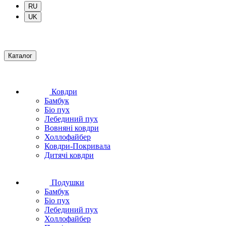
RU
UK
Каталог
Ковдри
Бамбук
Біо пух
Лебединий пух
Вовняні ковдри
Холлофайбер
Ковдри-Покривала
Дитячі ковдри
Подушки
Бамбук
Біо пух
Лебединий пух
Холлофайбер