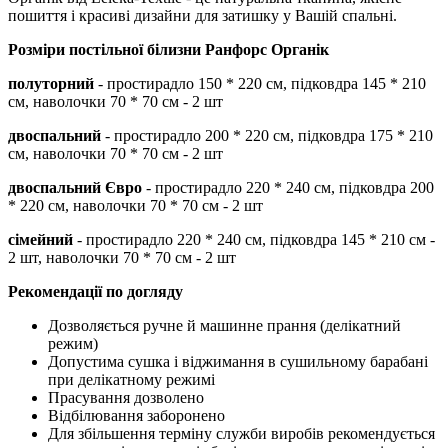
пошиття і красиві дизайни для затишку у Вашій спальні.
Розміри постільної білизни
Ранфорс Органік
полуторний
- простирадло 150 * 220 см, підковдра 145 * 210
см, наволочки 70 * 70 см - 2 шт
двоспальний
- простирадло 200 * 220 см, підковдра 175 * 210
см, наволочки 70 * 70 см - 2 шт
двоспальний Євро
- простирадло 220 * 240 см, підковдра 200
* 220 см, наволочки 70 * 70 см - 2 шт
сімейний
- простирадло 220 * 240 см, підковдра 145 * 210 см -
2 шт, наволочки 70 * 70 см - 2 шт
Рекомендації по догляду
Дозволяється ручне й машинне прання (делікатний
режим)
Допустима сушка і віджимання в сушильному барабані
при делікатному режимі
Прасування дозволено
Відбілювання заборонено
Для збільшення терміну служби виробів рекомендується