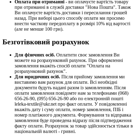
Оплата при отриманні
- ви оплачуєте вартість товару
при отриманні в службі доставки "Нова Пошта". Також
Ви оплачуєте вартість доставки і пересилання грошей
назад. При виборі цього способу оплати ми просимо
внести часткову передоплату в розмірі 10% від вартості
(але не менше 100 грн).
Безготівковий розрахунок
Для фізичних осіб.
Оплатити своє замовлення Ви
можете на розрахунковий рахунок. При оформленні
замовлення вкажіть спосіб оплати "Оплата на
розрахунковий рахунок".
Для юридичних осіб.
Після прийому замовлення ми
виставимо вам рахунок для оплати. Всі необхідні
документи будуть надані разом із замовленням. Після
оплати замовлення повідомте нам за телефонами (068)
656-26-90, (095) 656-26-90 або по електронній пошті
leleka-textile@ukr.net про факт оплати. У повідомленні
вкажіть дату і суму оплати, номер замовлення, ПІБ і
номер платіжного документа. Формування та відправка
замовлення буде проведена відразу після підтвердження
факту оплати. Розрахунок за товар здійснюється тільки в
національній валюті - гривні.