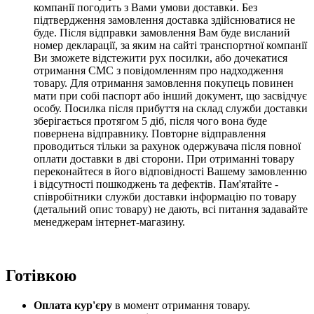
компанії погодить з Вами умови доставки. Без
підтвердження замовлення доставка здійснюватися не
буде. Після відправки замовлення Вам буде висланий
номер декларації, за яким на сайті транспортної компанії
Ви зможете відстежити рух посилки, або дочекатися
отримання СМС з повідомленням про надходження
товару. Для отримання замовлення покупець повинен
мати при собі паспорт або інший документ, що засвідчує
особу. Посилка після прибуття на склад служби доставки
зберігається протягом 5 діб,
після чого вона буде
повернена відправнику.
Повторне відправлення
проводиться тільки за рахунок одержувача після повної
оплати доставки в дві сторони
. При отриманні товару
переконайтеся в його відповідності Вашему замовленню
і відсутності пошкоджень та дефектів. Пам'ятайте -
співробітники служби доставки інформацію по товару
(детальний опис товару) не дають, всі питання задавайте
менеджерам інтернет-магазину.
Готівкою
Оплата кур'єру
в момент отримання товару.