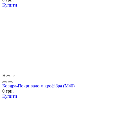
Купити
Немає
Ковдра-Покривало мікрофібра (М40)
0 грн.
Купити