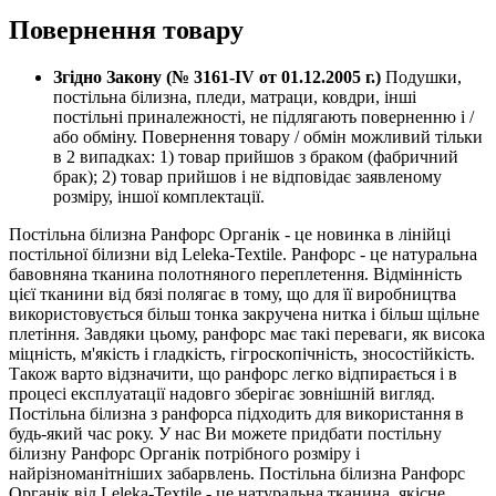
Повернення товару
Згідно Закону (№ 3161-IV от 01.12.2005 г.)
Подушки,
постільна білизна, пледи, матраци, ковдри, інші
постільні приналежності, не підлягають поверненню і /
або обміну. Повернення товару / обмін можливий тільки
в 2 випадках: 1) товар прийшов з браком (фабричний
брак); 2) товар прийшов і не відповідає заявленому
розміру, іншої комплектації.
Постільна білизна Ранфорс Органік - це новинка в лінійці
постільної білизни від Leleka-Textile. Ранфорс - це натуральна
бавовняна тканина полотняного переплетення. Відмінність
цієї тканини від бязі полягає в тому, що для її виробництва
використовується більш тонка закручена нитка і більш щільне
плетіння. Завдяки цьому, ранфорс має такі переваги, як висока
міцність, м'якість і гладкість, гігроскопічність, зносостійкість.
Також варто відзначити, що ранфорс легко відпирається і в
процесі експлуатації надовго зберігає зовнішній вигляд.
Постільна білизна з ранфорса підходить для використання в
будь-який час року. У нас Ви можете придбати постільну
білизну Ранфорс Органік потрібного розміру і
найрізноманітніших забарвлень. Постільна білизна Ранфорс
Органік від Leleka-Textile - це натуральна тканина, якісне