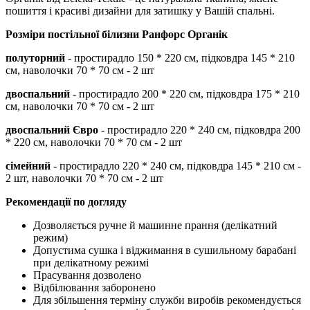
пошиття і красиві дизайни для затишку у Вашій спальні.
Розміри постільної білизни
Ранфорс Органік
полуторний
- простирадло 150 * 220 см, підковдра 145 * 210
см, наволочки 70 * 70 см - 2 шт
двоспальний
- простирадло 200 * 220 см, підковдра 175 * 210
см, наволочки 70 * 70 см - 2 шт
двоспальний Євро
- простирадло 220 * 240 см, підковдра 200
* 220 см, наволочки 70 * 70 см - 2 шт
сімейний
- простирадло 220 * 240 см, підковдра 145 * 210 см -
2 шт, наволочки 70 * 70 см - 2 шт
Рекомендації по догляду
Дозволяється ручне й машинне прання (делікатний
режим)
Допустима сушка і віджимання в сушильному барабані
при делікатному режимі
Прасування дозволено
Відбілювання заборонено
Для збільшення терміну служби виробів рекомендується