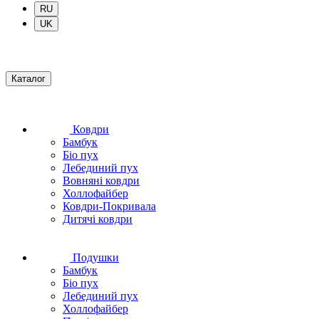
RU
UK
Каталог
Ковдри
Бамбук
Біо пух
Лебединий пух
Вовняні ковдри
Холлофайбер
Ковдри-Покривала
Дитячі ковдри
Подушки
Бамбук
Біо пух
Лебединий пух
Холлофайбер