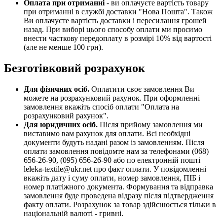
Оплата при отриманні
- ви оплачуєте вартість товару
при отриманні в службі доставки "Нова Пошта". Також
Ви оплачуєте вартість доставки і пересилання грошей
назад. При виборі цього способу оплати ми просимо
внести часткову передоплату в розмірі 10% від вартості
(але не менше 100 грн).
Безготівковий розрахунок
Для фізичних осіб.
Оплатити своє замовлення Ви
можете на розрахунковий рахунок. При оформленні
замовлення вкажіть спосіб оплати "Оплата на
розрахунковий рахунок".
Для юридичних осіб.
Після прийому замовлення ми
виставимо вам рахунок для оплати. Всі необхідні
документи будуть надані разом із замовленням. Після
оплати замовлення повідомте нам за телефонами (068)
656-26-90, (095) 656-26-90 або по електронній пошті
leleka-textile@ukr.net про факт оплати. У повідомленні
вкажіть дату і суму оплати, номер замовлення, ПІБ і
номер платіжного документа. Формування та відправка
замовлення буде проведена відразу після підтвердження
факту оплати. Розрахунок за товар здійснюється тільки в
національній валюті - гривні.