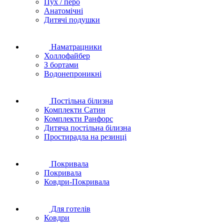
Пух / перо
Анатомічні
Дитячі подушки
Наматрацники
Холлофайбер
З бортами
Водонепроникні
Постільна білизна
Комплекти Сатин
Комплекти Ранфорс
Дитяча постільна білизна
Простирадла на резинці
Покривала
Покривала
Ковдри-Покривала
Для готелів
Ковдри