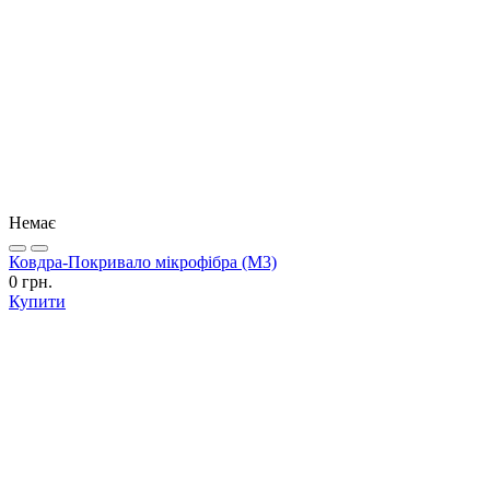
Немає
Ковдра-Покривало мікрофібра (М3)
0 грн.
Купити