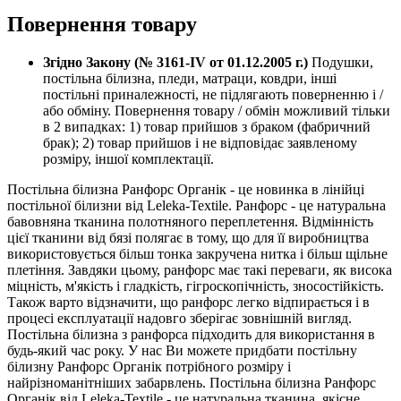
Повернення товару
Згідно Закону (№ 3161-IV от 01.12.2005 г.)
Подушки,
постільна білизна, пледи, матраци, ковдри, інші
постільні приналежності, не підлягають поверненню і /
або обміну. Повернення товару / обмін можливий тільки
в 2 випадках: 1) товар прийшов з браком (фабричний
брак); 2) товар прийшов і не відповідає заявленому
розміру, іншої комплектації.
Постільна білизна Ранфорс Органік - це новинка в лінійці
постільної білизни від Leleka-Textile. Ранфорс - це натуральна
бавовняна тканина полотняного переплетення. Відмінність
цієї тканини від бязі полягає в тому, що для її виробництва
використовується більш тонка закручена нитка і більш щільне
плетіння. Завдяки цьому, ранфорс має такі переваги, як висока
міцність, м'якість і гладкість, гігроскопічність, зносостійкість.
Також варто відзначити, що ранфорс легко відпирається і в
процесі експлуатації надовго зберігає зовнішній вигляд.
Постільна білизна з ранфорса підходить для використання в
будь-який час року. У нас Ви можете придбати постільну
білизну Ранфорс Органік потрібного розміру і
найрізноманітніших забарвлень. Постільна білизна Ранфорс
Органік від Leleka-Textile - це натуральна тканина, якісне