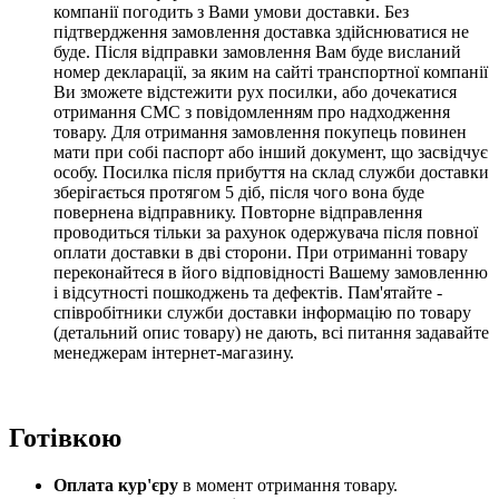
компанії погодить з Вами умови доставки. Без
підтвердження замовлення доставка здійснюватися не
буде. Після відправки замовлення Вам буде висланий
номер декларації, за яким на сайті транспортної компанії
Ви зможете відстежити рух посилки, або дочекатися
отримання СМС з повідомленням про надходження
товару. Для отримання замовлення покупець повинен
мати при собі паспорт або інший документ, що засвідчує
особу. Посилка після прибуття на склад служби доставки
зберігається протягом 5 діб,
після чого вона буде
повернена відправнику.
Повторне відправлення
проводиться тільки за рахунок одержувача після повної
оплати доставки в дві сторони
. При отриманні товару
переконайтеся в його відповідності Вашему замовленню
і відсутності пошкоджень та дефектів. Пам'ятайте -
співробітники служби доставки інформацію по товару
(детальний опис товару) не дають, всі питання задавайте
менеджерам інтернет-магазину.
Готівкою
Оплата кур'єру
в момент отримання товару.