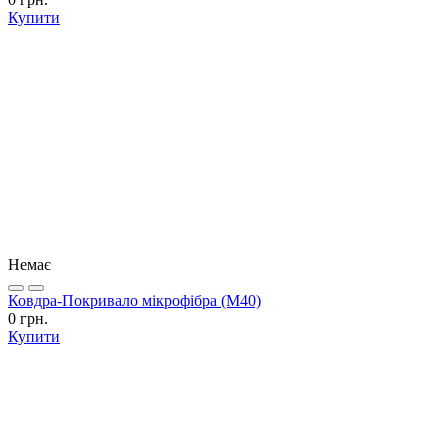
Купити
Немає
Ковдра-Покривало мікрофібра (М40)
0 грн.
Купити