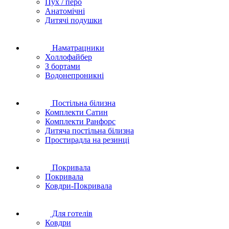
Пух / перо
Анатомічні
Дитячі подушки
Наматрацники
Холлофайбер
З бортами
Водонепроникні
Постільна білизна
Комплекти Сатин
Комплекти Ранфорс
Дитяча постільна білизна
Простирадла на резинці
Покривала
Покривала
Ковдри-Покривала
Для готелів
Ковдри