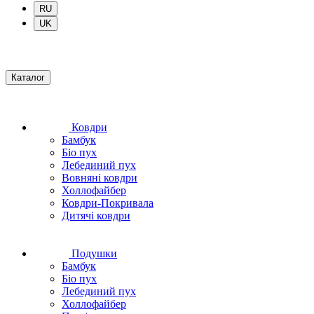
RU
UK
Каталог
Ковдри
Бамбук
Біо пух
Лебединий пух
Вовняні ковдри
Холлофайбер
Ковдри-Покривала
Дитячі ковдри
Подушки
Бамбук
Біо пух
Лебединий пух
Холлофайбер