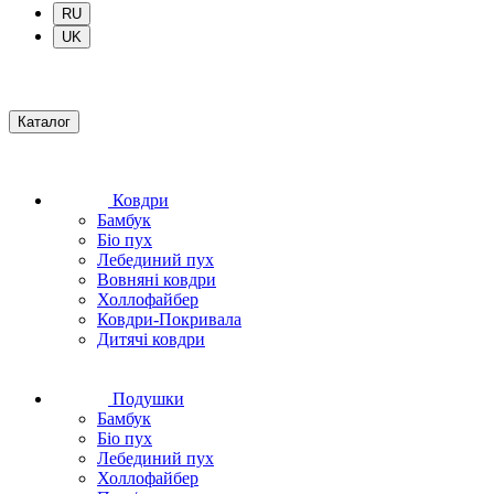
RU
UK
Каталог
Ковдри
Бамбук
Біо пух
Лебединий пух
Вовняні ковдри
Холлофайбер
Ковдри-Покривала
Дитячі ковдри
Подушки
Бамбук
Біо пух
Лебединий пух
Холлофайбер