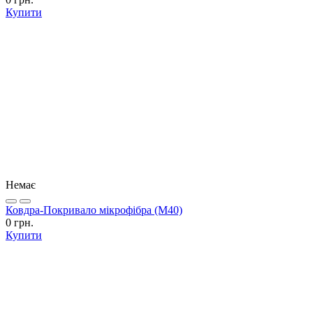
Купити
Немає
Ковдра-Покривало мікрофібра (М40)
0 грн.
Купити