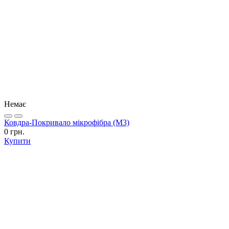
Немає
Ковдра-Покривало мікрофібра (М3)
0 грн.
Купити