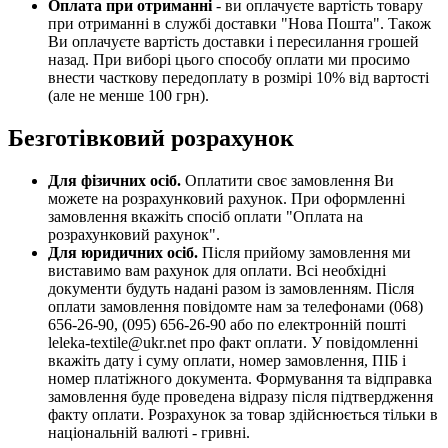
Оплата при отриманні
- ви оплачуєте вартість товару
при отриманні в службі доставки "Нова Пошта". Також
Ви оплачуєте вартість доставки і пересилання грошей
назад. При виборі цього способу оплати ми просимо
внести часткову передоплату в розмірі 10% від вартості
(але не менше 100 грн).
Безготівковий розрахунок
Для фізичних осіб.
Оплатити своє замовлення Ви
можете на розрахунковий рахунок. При оформленні
замовлення вкажіть спосіб оплати "Оплата на
розрахунковий рахунок".
Для юридичних осіб.
Після прийому замовлення ми
виставимо вам рахунок для оплати. Всі необхідні
документи будуть надані разом із замовленням. Після
оплати замовлення повідомте нам за телефонами (068)
656-26-90, (095) 656-26-90 або по електронній пошті
leleka-textile@ukr.net про факт оплати. У повідомленні
вкажіть дату і суму оплати, номер замовлення, ПІБ і
номер платіжного документа. Формування та відправка
замовлення буде проведена відразу після підтвердження
факту оплати. Розрахунок за товар здійснюється тільки в
національній валюті - гривні.