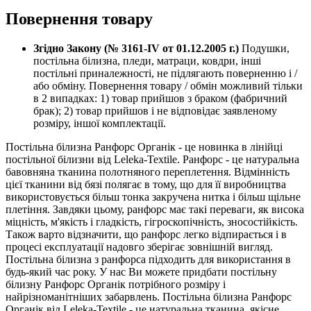
Повернення товару
Згідно Закону (№ 3161-IV от 01.12.2005 г.)
Подушки,
постільна білизна, пледи, матраци, ковдри, інші
постільні приналежності, не підлягають поверненню і /
або обміну. Повернення товару / обмін можливий тільки
в 2 випадках: 1) товар прийшов з браком (фабричний
брак); 2) товар прийшов і не відповідає заявленому
розміру, іншої комплектації.
Постільна білизна Ранфорс Органік - це новинка в лінійці
постільної білизни від Leleka-Textile. Ранфорс - це натуральна
бавовняна тканина полотняного переплетення. Відмінність
цієї тканини від бязі полягає в тому, що для її виробництва
використовується більш тонка закручена нитка і більш щільне
плетіння. Завдяки цьому, ранфорс має такі переваги, як висока
міцність, м'якість і гладкість, гігроскопічність, зносостійкість.
Також варто відзначити, що ранфорс легко відпирається і в
процесі експлуатації надовго зберігає зовнішній вигляд.
Постільна білизна з ранфорса підходить для використання в
будь-який час року. У нас Ви можете придбати постільну
білизну Ранфорс Органік потрібного розміру і
найрізноманітніших забарвлень. Постільна білизна Ранфорс
Органік від Leleka-Textile - це натуральна тканина, якісне