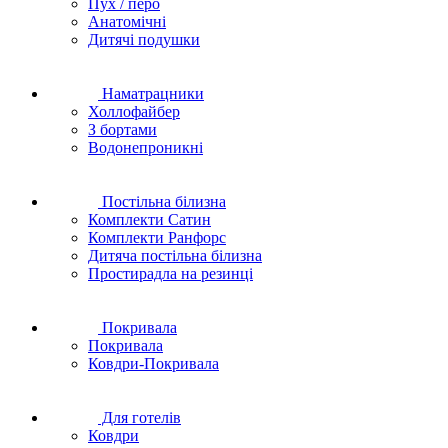
Пух / перо
Анатомічні
Дитячі подушки
Наматрацники
Холлофайбер
З бортами
Водонепроникні
Постільна білизна
Комплекти Сатин
Комплекти Ранфорс
Дитяча постільна білизна
Простирадла на резинці
Покривала
Покривала
Ковдри-Покривала
Для готелів
Ковдри