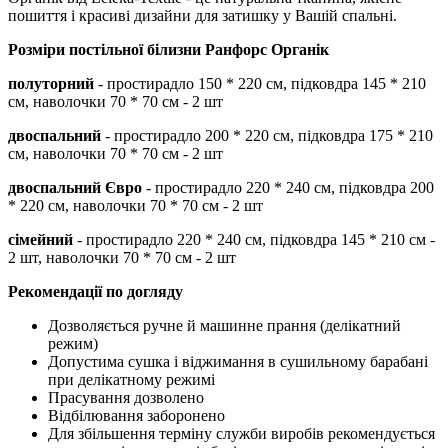
пошиття і красиві дизайни для затишку у Вашій спальні.
Розміри постільної білизни
Ранфорс Органік
полуторний
- простирадло 150 * 220 см, підковдра 145 * 210
см, наволочки 70 * 70 см - 2 шт
двоспальний
- простирадло 200 * 220 см, підковдра 175 * 210
см, наволочки 70 * 70 см - 2 шт
двоспальний Євро
- простирадло 220 * 240 см, підковдра 200
* 220 см, наволочки 70 * 70 см - 2 шт
сімейний
- простирадло 220 * 240 см, підковдра 145 * 210 см -
2 шт, наволочки 70 * 70 см - 2 шт
Рекомендації по догляду
Дозволяється ручне й машинне прання (делікатний
режим)
Допустима сушка і віджимання в сушильному барабані
при делікатному режимі
Прасування дозволено
Відбілювання заборонено
Для збільшення терміну служби виробів рекомендується