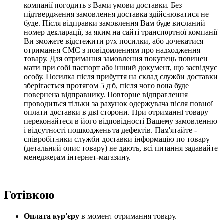
компанії погодить з Вами умови доставки. Без
підтвердження замовлення доставка здійснюватися не
буде. Після відправки замовлення Вам буде висланий
номер декларації, за яким на сайті транспортної компанії
Ви зможете відстежити рух посилки, або дочекатися
отримання СМС з повідомленням про надходження
товару. Для отримання замовлення покупець повинен
мати при собі паспорт або інший документ, що засвідчує
особу. Посилка після прибуття на склад служби доставки
зберігається протягом 5 діб,
після чого вона буде
повернена відправнику.
Повторне відправлення
проводиться тільки за рахунок одержувача після повної
оплати доставки в дві сторони
. При отриманні товару
переконайтеся в його відповідності Вашему замовленню
і відсутності пошкоджень та дефектів. Пам'ятайте -
співробітники служби доставки інформацію по товару
(детальний опис товару) не дають, всі питання задавайте
менеджерам інтернет-магазину.
Готівкою
Оплата кур'єру
в момент отримання товару.