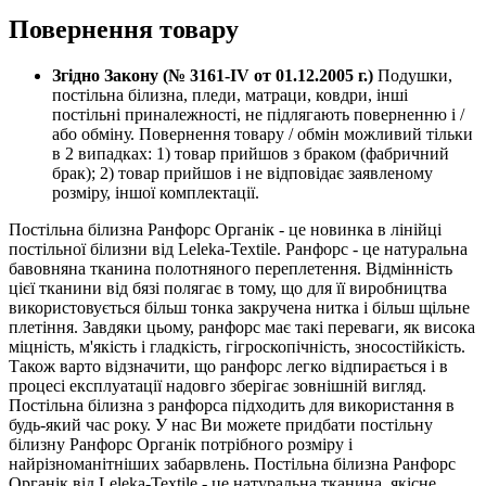
Повернення товару
Згідно Закону (№ 3161-IV от 01.12.2005 г.)
Подушки,
постільна білизна, пледи, матраци, ковдри, інші
постільні приналежності, не підлягають поверненню і /
або обміну. Повернення товару / обмін можливий тільки
в 2 випадках: 1) товар прийшов з браком (фабричний
брак); 2) товар прийшов і не відповідає заявленому
розміру, іншої комплектації.
Постільна білизна Ранфорс Органік - це новинка в лінійці
постільної білизни від Leleka-Textile. Ранфорс - це натуральна
бавовняна тканина полотняного переплетення. Відмінність
цієї тканини від бязі полягає в тому, що для її виробництва
використовується більш тонка закручена нитка і більш щільне
плетіння. Завдяки цьому, ранфорс має такі переваги, як висока
міцність, м'якість і гладкість, гігроскопічність, зносостійкість.
Також варто відзначити, що ранфорс легко відпирається і в
процесі експлуатації надовго зберігає зовнішній вигляд.
Постільна білизна з ранфорса підходить для використання в
будь-який час року. У нас Ви можете придбати постільну
білизну Ранфорс Органік потрібного розміру і
найрізноманітніших забарвлень. Постільна білизна Ранфорс
Органік від Leleka-Textile - це натуральна тканина, якісне