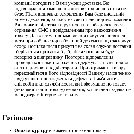
компанії погодить з Вами умови доставки. Без
підтвердження замовлення доставка здійснюватися не
буде. Після відправки замовлення Вам буде висланий
номер декларації, за яким на сайті транспортної компанії
Ви зможете відстежити рух посилки, або дочекатися
отримання СМС з повідомленням про надходження
товару. Для отримання замовлення покупець повинен
мати при собі паспорт або інший документ, що засвідчує
особу. Посилка після прибуття на склад служби доставки
зберігається протягом 5 діб,
після чого вона буде
повернена відправнику.
Повторне відправлення
проводиться тільки за рахунок одержувача після повної
оплати доставки в дві сторони
. При отриманні товару
переконайтеся в його відповідності Вашему замовленню
і відсутності пошкоджень та дефектів. Пам'ятайте -
співробітники служби доставки інформацію по товару
(детальний опис товару) не дають, всі питання задавайте
менеджерам інтернет-магазину.
Готівкою
Оплата кур'єру
в момент отримання товару.