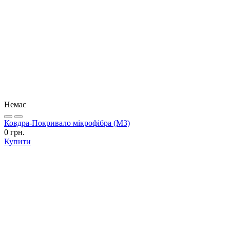
Немає
Ковдра-Покривало мікрофібра (М3)
0 грн.
Купити