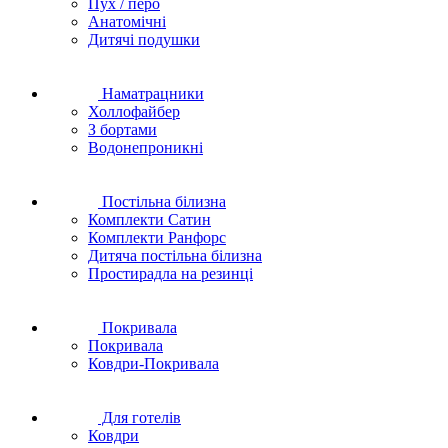
Пух / перо
Анатомічні
Дитячі подушки
Наматрацники
Холлофайбер
З бортами
Водонепроникні
Постільна білизна
Комплекти Сатин
Комплекти Ранфорс
Дитяча постільна білизна
Простирадла на резинці
Покривала
Покривала
Ковдри-Покривала
Для готелів
Ковдри