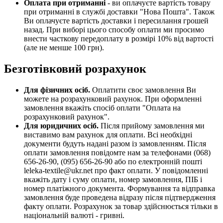
Оплата при отриманні
- ви оплачуєте вартість товару
при отриманні в службі доставки "Нова Пошта". Також
Ви оплачуєте вартість доставки і пересилання грошей
назад. При виборі цього способу оплати ми просимо
внести часткову передоплату в розмірі 10% від вартості
(але не менше 100 грн).
Безготівковий розрахунок
Для фізичних осіб.
Оплатити своє замовлення Ви
можете на розрахунковий рахунок. При оформленні
замовлення вкажіть спосіб оплати "Оплата на
розрахунковий рахунок".
Для юридичних осіб.
Після прийому замовлення ми
виставимо вам рахунок для оплати. Всі необхідні
документи будуть надані разом із замовленням. Після
оплати замовлення повідомте нам за телефонами (068)
656-26-90, (095) 656-26-90 або по електронній пошті
leleka-textile@ukr.net про факт оплати. У повідомленні
вкажіть дату і суму оплати, номер замовлення, ПІБ і
номер платіжного документа. Формування та відправка
замовлення буде проведена відразу після підтвердження
факту оплати. Розрахунок за товар здійснюється тільки в
національній валюті - гривні.