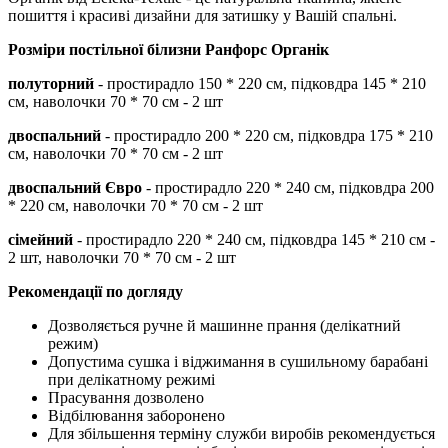
пошиття і красиві дизайни для затишку у Вашій спальні.
Розміри постільної білизни
Ранфорс Органік
полуторний
- простирадло 150 * 220 см, підковдра 145 * 210
см, наволочки 70 * 70 см - 2 шт
двоспальний
- простирадло 200 * 220 см, підковдра 175 * 210
см, наволочки 70 * 70 см - 2 шт
двоспальний Євро
- простирадло 220 * 240 см, підковдра 200
* 220 см, наволочки 70 * 70 см - 2 шт
сімейний
- простирадло 220 * 240 см, підковдра 145 * 210 см -
2 шт, наволочки 70 * 70 см - 2 шт
Рекомендації по догляду
Дозволяється ручне й машинне прання (делікатний
режим)
Допустима сушка і віджимання в сушильному барабані
при делікатному режимі
Прасування дозволено
Відбілювання заборонено
Для збільшення терміну служби виробів рекомендується