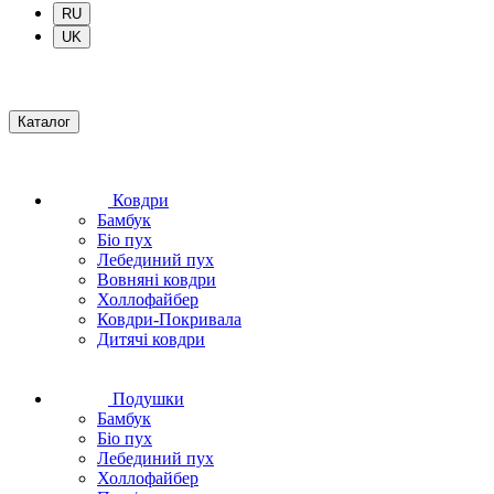
RU
UK
Каталог
Ковдри
Бамбук
Біо пух
Лебединий пух
Вовняні ковдри
Холлофайбер
Ковдри-Покривала
Дитячі ковдри
Подушки
Бамбук
Біо пух
Лебединий пух
Холлофайбер