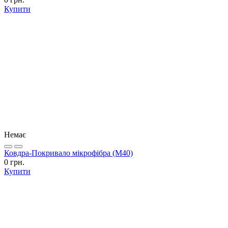
Купити
Немає
Ковдра-Покривало мікрофібра (М40)
0 грн.
Купити