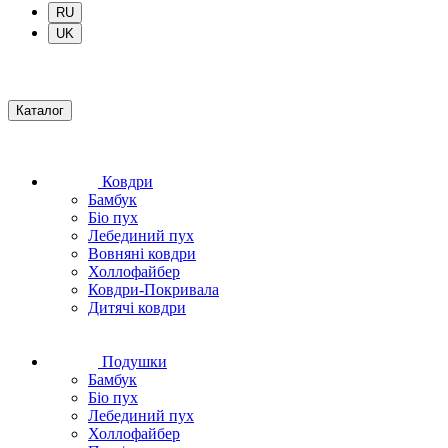
RU
UK
Каталог
Ковдри
Бамбук
Біо пух
Лебединий пух
Вовняні ковдри
Холлофайбер
Ковдри-Покривала
Дитячі ковдри
Подушки
Бамбук
Біо пух
Лебединий пух
Холлофайбер