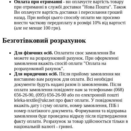
Оплата при отриманні
- ви оплачуєте вартість товару
при отриманні в службі доставки "Нова Пошта". Також
Ви оплачуєте вартість доставки і пересилання грошей
назад. При виборі цього способу оплати ми просимо
внести часткову передоплату в розмірі 10% від вартості
(але не менше 100 грн).
Безготівковий розрахунок
Для фізичних осіб.
Оплатити своє замовлення Ви
можете на розрахунковий рахунок. При оформленні
замовлення вкажіть спосіб оплати "Оплата на
розрахунковий рахунок".
Для юридичних осіб.
Після прийому замовлення ми
виставимо вам рахунок для оплати. Всі необхідні
документи будуть надані разом із замовленням. Після
оплати замовлення повідомте нам за телефонами (068)
656-26-90, (095) 656-26-90 або по електронній пошті
leleka-textile@ukr.net про факт оплати. У повідомленні
вкажіть дату і суму оплати, номер замовлення, ПІБ і
номер платіжного документа. Формування та відправка
замовлення буде проведена відразу після підтвердження
факту оплати. Розрахунок за товар здійснюється тільки в
національній валюті - гривні.