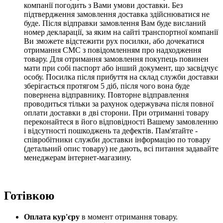
компанії погодить з Вами умови доставки. Без
підтвердження замовлення доставка здійснюватися не
буде. Після відправки замовлення Вам буде висланий
номер декларації, за яким на сайті транспортної компанії
Ви зможете відстежити рух посилки, або дочекатися
отримання СМС з повідомленням про надходження
товару. Для отримання замовлення покупець повинен
мати при собі паспорт або інший документ, що засвідчує
особу. Посилка після прибуття на склад служби доставки
зберігається протягом 5 діб,
після чого вона буде
повернена відправнику.
Повторне відправлення
проводиться тільки за рахунок одержувача після повної
оплати доставки в дві сторони
. При отриманні товару
переконайтеся в його відповідності Вашему замовленню
і відсутності пошкоджень та дефектів. Пам'ятайте -
співробітники служби доставки інформацію по товару
(детальний опис товару) не дають, всі питання задавайте
менеджерам інтернет-магазину.
Готівкою
Оплата кур'єру
в момент отримання товару.