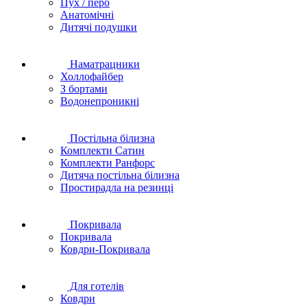
Пух / перо
Анатомічні
Дитячі подушки
Наматрацники
Холлофайбер
З бортами
Водонепроникні
Постільна білизна
Комплекти Сатин
Комплекти Ранфорс
Дитяча постільна білизна
Простирадла на резинці
Покривала
Покривала
Ковдри-Покривала
Для готелів
Ковдри