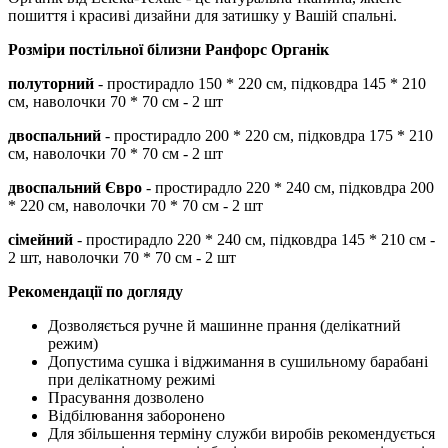
пошиття і красиві дизайни для затишку у Вашій спальні.
Розміри постільної білизни
Ранфорс Органік
полуторний
- простирадло 150 * 220 см, підковдра 145 * 210
см, наволочки 70 * 70 см - 2 шт
двоспальний
- простирадло 200 * 220 см, підковдра 175 * 210
см, наволочки 70 * 70 см - 2 шт
двоспальний Євро
- простирадло 220 * 240 см, підковдра 200
* 220 см, наволочки 70 * 70 см - 2 шт
сімейний
- простирадло 220 * 240 см, підковдра 145 * 210 см -
2 шт, наволочки 70 * 70 см - 2 шт
Рекомендації по догляду
Дозволяється ручне й машинне прання (делікатний
режим)
Допустима сушка і віджимання в сушильному барабані
при делікатному режимі
Прасування дозволено
Відбілювання заборонено
Для збільшення терміну служби виробів рекомендується