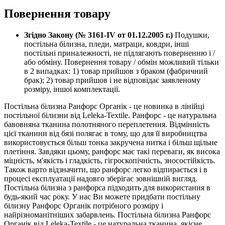
Повернення товару
Згідно Закону (№ 3161-IV от 01.12.2005 г.)
Подушки,
постільна білизна, пледи, матраци, ковдри, інші
постільні приналежності, не підлягають поверненню і /
або обміну. Повернення товару / обмін можливий тільки
в 2 випадках: 1) товар прийшов з браком (фабричний
брак); 2) товар прийшов і не відповідає заявленому
розміру, іншої комплектації.
Постільна білизна Ранфорс Органік - це новинка в лінійці
постільної білизни від Leleka-Textile. Ранфорс - це натуральна
бавовняна тканина полотняного переплетення. Відмінність
цієї тканини від бязі полягає в тому, що для її виробництва
використовується більш тонка закручена нитка і більш щільне
плетіння. Завдяки цьому, ранфорс має такі переваги, як висока
міцність, м'якість і гладкість, гігроскопічність, зносостійкість.
Також варто відзначити, що ранфорс легко відпирається і в
процесі експлуатації надовго зберігає зовнішній вигляд.
Постільна білизна з ранфорса підходить для використання в
будь-який час року. У нас Ви можете придбати постільну
білизну Ранфорс Органік потрібного розміру і
найрізноманітніших забарвлень. Постільна білизна Ранфорс
Органік від Leleka-Textile - це натуральна тканина, якісне