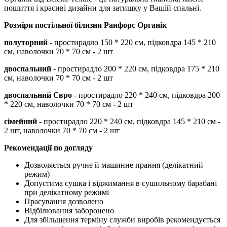
пошиття і красиві дизайни для затишку у Вашій спальні.
Розміри постільної білизни
Ранфорс Органік
полуторний
- простирадло 150 * 220 см, підковдра 145 * 210
см, наволочки 70 * 70 см - 2 шт
двоспальний
- простирадло 200 * 220 см, підковдра 175 * 210
см, наволочки 70 * 70 см - 2 шт
двоспальний Євро
- простирадло 220 * 240 см, підковдра 200
* 220 см, наволочки 70 * 70 см - 2 шт
сімейний
- простирадло 220 * 240 см, підковдра 145 * 210 см -
2 шт, наволочки 70 * 70 см - 2 шт
Рекомендації по догляду
Дозволяється ручне й машинне прання (делікатний
режим)
Допустима сушка і віджимання в сушильному барабані
при делікатному режимі
Прасування дозволено
Відбілювання заборонено
Для збільшення терміну служби виробів рекомендується