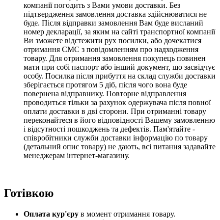
компанії погодить з Вами умови доставки. Без
підтвердження замовлення доставка здійснюватися не
буде. Після відправки замовлення Вам буде висланий
номер декларації, за яким на сайті транспортної компанії
Ви зможете відстежити рух посилки, або дочекатися
отримання СМС з повідомленням про надходження
товару. Для отримання замовлення покупець повинен
мати при собі паспорт або інший документ, що засвідчує
особу. Посилка після прибуття на склад служби доставки
зберігається протягом 5 діб,
після чого вона буде
повернена відправнику.
Повторне відправлення
проводиться тільки за рахунок одержувача після повної
оплати доставки в дві сторони
. При отриманні товару
переконайтеся в його відповідності Вашему замовленню
і відсутності пошкоджень та дефектів. Пам'ятайте -
співробітники служби доставки інформацію по товару
(детальний опис товару) не дають, всі питання задавайте
менеджерам інтернет-магазину.
Готівкою
Оплата кур'єру
в момент отримання товару.