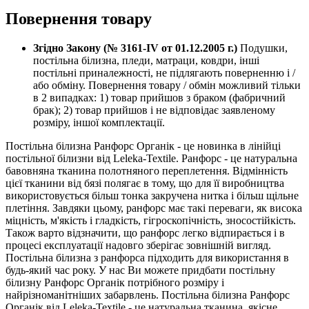
Повернення товару
Згідно Закону (№ 3161-IV от 01.12.2005 г.)
Подушки,
постільна білизна, пледи, матраци, ковдри, інші
постільні приналежності, не підлягають поверненню і /
або обміну. Повернення товару / обмін можливий тільки
в 2 випадках: 1) товар прийшов з браком (фабричний
брак); 2) товар прийшов і не відповідає заявленому
розміру, іншої комплектації.
Постільна білизна Ранфорс Органік - це новинка в лінійці
постільної білизни від Leleka-Textile. Ранфорс - це натуральна
бавовняна тканина полотняного переплетення. Відмінність
цієї тканини від бязі полягає в тому, що для її виробництва
використовується більш тонка закручена нитка і більш щільне
плетіння. Завдяки цьому, ранфорс має такі переваги, як висока
міцність, м'якість і гладкість, гігроскопічність, зносостійкість.
Також варто відзначити, що ранфорс легко відпирається і в
процесі експлуатації надовго зберігає зовнішній вигляд.
Постільна білизна з ранфорса підходить для використання в
будь-який час року. У нас Ви можете придбати постільну
білизну Ранфорс Органік потрібного розміру і
найрізноманітніших забарвлень. Постільна білизна Ранфорс
Органік від Leleka-Textile - це натуральна тканина, якісне