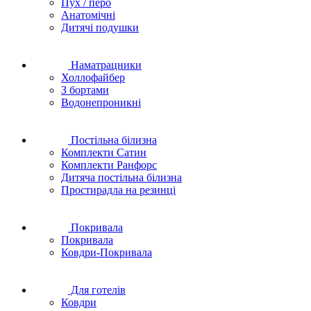
Пух / перо
Анатомічні
Дитячі подушки
Наматрацники
Холлофайбер
З бортами
Водонепроникні
Постільна білизна
Комплекти Сатин
Комплекти Ранфорс
Дитяча постільна білизна
Простирадла на резинці
Покривала
Покривала
Ковдри-Покривала
Для готелів
Ковдри