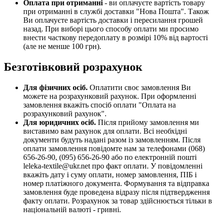
Оплата при отриманні
- ви оплачуєте вартість товару
при отриманні в службі доставки "Нова Пошта". Також
Ви оплачуєте вартість доставки і пересилання грошей
назад. При виборі цього способу оплати ми просимо
внести часткову передоплату в розмірі 10% від вартості
(але не менше 100 грн).
Безготівковий розрахунок
Для фізичних осіб.
Оплатити своє замовлення Ви
можете на розрахунковий рахунок. При оформленні
замовлення вкажіть спосіб оплати "Оплата на
розрахунковий рахунок".
Для юридичних осіб.
Після прийому замовлення ми
виставимо вам рахунок для оплати. Всі необхідні
документи будуть надані разом із замовленням. Після
оплати замовлення повідомте нам за телефонами (068)
656-26-90, (095) 656-26-90 або по електронній пошті
leleka-textile@ukr.net про факт оплати. У повідомленні
вкажіть дату і суму оплати, номер замовлення, ПІБ і
номер платіжного документа. Формування та відправка
замовлення буде проведена відразу після підтвердження
факту оплати. Розрахунок за товар здійснюється тільки в
національній валюті - гривні.