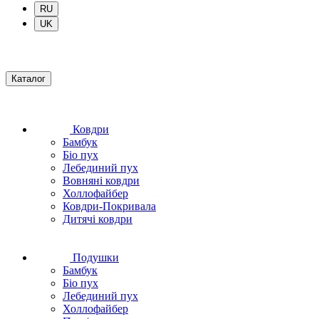
RU
UK
Каталог
Ковдри
Бамбук
Біо пух
Лебединий пух
Вовняні ковдри
Холлофайбер
Ковдри-Покривала
Дитячі ковдри
Подушки
Бамбук
Біо пух
Лебединий пух
Холлофайбер