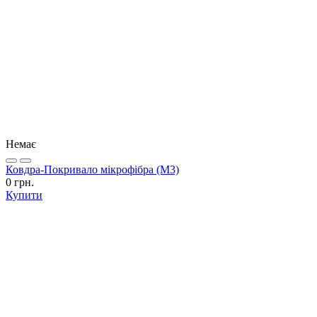
Немає
Ковдра-Покривало мікрофібра (М3)
0 грн.
Купити