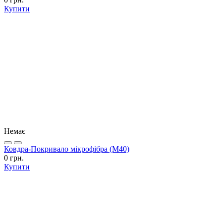
Купити
Немає
Ковдра-Покривало мікрофібра (М40)
0 грн.
Купити