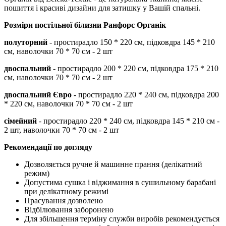
пошиття і красиві дизайни для затишку у Вашій спальні.
Розміри постільної білизни
Ранфорс Органік
полуторний
- простирадло 150 * 220 см, підковдра 145 * 210
см, наволочки 70 * 70 см - 2 шт
двоспальний
- простирадло 200 * 220 см, підковдра 175 * 210
см, наволочки 70 * 70 см - 2 шт
двоспальний Євро
- простирадло 220 * 240 см, підковдра 200
* 220 см, наволочки 70 * 70 см - 2 шт
сімейний
- простирадло 220 * 240 см, підковдра 145 * 210 см -
2 шт, наволочки 70 * 70 см - 2 шт
Рекомендації по догляду
Дозволяється ручне й машинне прання (делікатний
режим)
Допустима сушка і віджимання в сушильному барабані
при делікатному режимі
Прасування дозволено
Відбілювання заборонено
Для збільшення терміну служби виробів рекомендується