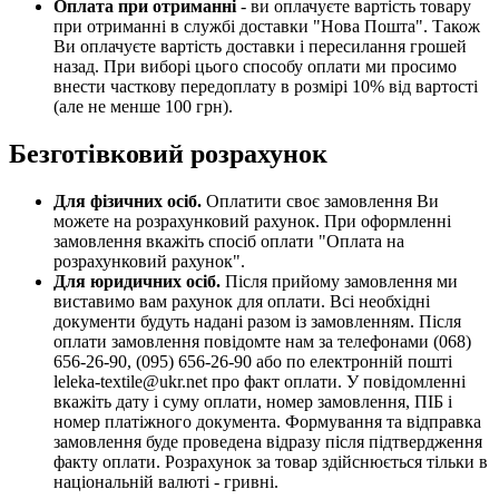
Оплата при отриманні
- ви оплачуєте вартість товару
при отриманні в службі доставки "Нова Пошта". Також
Ви оплачуєте вартість доставки і пересилання грошей
назад. При виборі цього способу оплати ми просимо
внести часткову передоплату в розмірі 10% від вартості
(але не менше 100 грн).
Безготівковий розрахунок
Для фізичних осіб.
Оплатити своє замовлення Ви
можете на розрахунковий рахунок. При оформленні
замовлення вкажіть спосіб оплати "Оплата на
розрахунковий рахунок".
Для юридичних осіб.
Після прийому замовлення ми
виставимо вам рахунок для оплати. Всі необхідні
документи будуть надані разом із замовленням. Після
оплати замовлення повідомте нам за телефонами (068)
656-26-90, (095) 656-26-90 або по електронній пошті
leleka-textile@ukr.net про факт оплати. У повідомленні
вкажіть дату і суму оплати, номер замовлення, ПІБ і
номер платіжного документа. Формування та відправка
замовлення буде проведена відразу після підтвердження
факту оплати. Розрахунок за товар здійснюється тільки в
національній валюті - гривні.