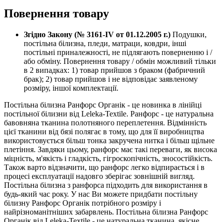
Повернення товару
Згідно Закону (№ 3161-IV от 01.12.2005 г.)
Подушки,
постільна білизна, пледи, матраци, ковдри, інші
постільні приналежності, не підлягають поверненню і /
або обміну. Повернення товару / обмін можливий тільки
в 2 випадках: 1) товар прийшов з браком (фабричний
брак); 2) товар прийшов і не відповідає заявленому
розміру, іншої комплектації.
Постільна білизна Ранфорс Органік - це новинка в лінійці
постільної білизни від Leleka-Textile. Ранфорс - це натуральна
бавовняна тканина полотняного переплетення. Відмінність
цієї тканини від бязі полягає в тому, що для її виробництва
використовується більш тонка закручена нитка і більш щільне
плетіння. Завдяки цьому, ранфорс має такі переваги, як висока
міцність, м'якість і гладкість, гігроскопічність, зносостійкість.
Також варто відзначити, що ранфорс легко відпирається і в
процесі експлуатації надовго зберігає зовнішній вигляд.
Постільна білизна з ранфорса підходить для використання в
будь-який час року. У нас Ви можете придбати постільну
білизну Ранфорс Органік потрібного розміру і
найрізноманітніших забарвлень. Постільна білизна Ранфорс
Органік від Leleka-Textile - це натуральна тканина, якісне