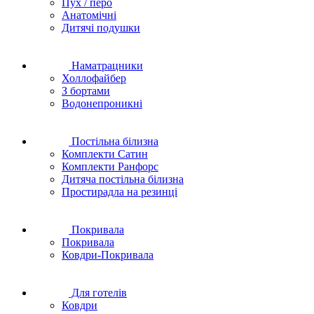
Пух / перо
Анатомічні
Дитячі подушки
Наматрацники
Холлофайбер
З бортами
Водонепроникні
Постільна білизна
Комплекти Сатин
Комплекти Ранфорс
Дитяча постільна білизна
Простирадла на резинці
Покривала
Покривала
Ковдри-Покривала
Для готелів
Ковдри