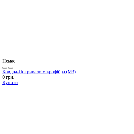
Немає
Ковдра-Покривало мікрофібра (М3)
0 грн.
Купити