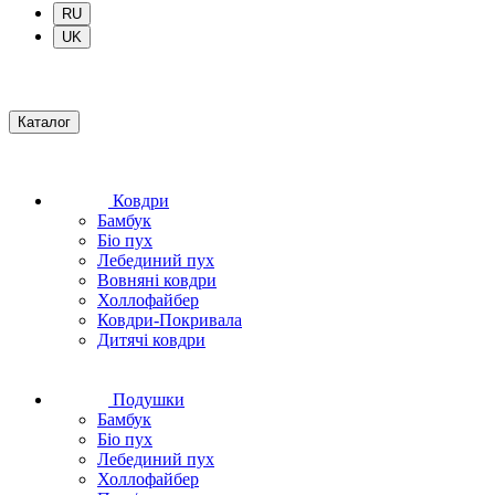
RU
UK
Каталог
Ковдри
Бамбук
Біо пух
Лебединий пух
Вовняні ковдри
Холлофайбер
Ковдри-Покривала
Дитячі ковдри
Подушки
Бамбук
Біо пух
Лебединий пух
Холлофайбер