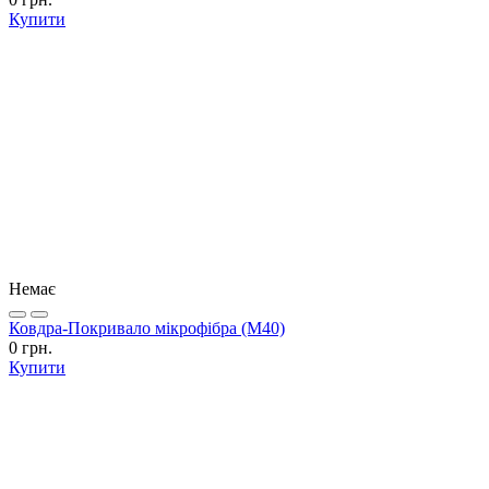
Купити
Немає
Ковдра-Покривало мікрофібра (М40)
0 грн.
Купити