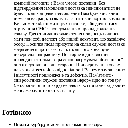
компанії погодить з Вами умови доставки. Без
підтвердження замовлення доставка здійснюватися не
буде. Після відправки замовлення Вам буде висланий
номер декларації, за яким на сайті транспортної компанії
Ви зможете відстежити рух посилки, або дочекатися
отримання СМС з повідомленням про надходження
товару. Для отримання замовлення покупець повинен
мати при собі паспорт або інший документ, що засвідчує
особу. Посилка після прибуття на склад служби доставки
зберігається протягом 5 діб,
після чого вона буде
повернена відправнику.
Повторне відправлення
проводиться тільки за рахунок одержувача після повної
оплати доставки в дві сторони
. При отриманні товару
переконайтеся в його відповідності Вашему замовленню
і відсутності пошкоджень та дефектів. Пам'ятайте -
співробітники служби доставки інформацію по товару
(детальний опис товару) не дають, всі питання задавайте
менеджерам інтернет-магазину.
Готівкою
Оплата кур'єру
в момент отримання товару.