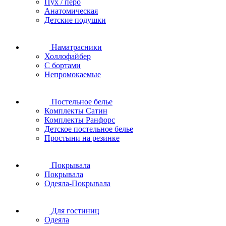
Пух / перо
Анатомическая
Детские подушки
Наматрасники
Холлофайбер
С бортами
Непромокаемые
Постельное белье
Комплекты Сатин
Комплекты Ранфорс
Детское постельное белье
Простыни на резинке
Покрывала
Покрывала
Одеяла-Покрывала
Для гостиниц
Одеяла