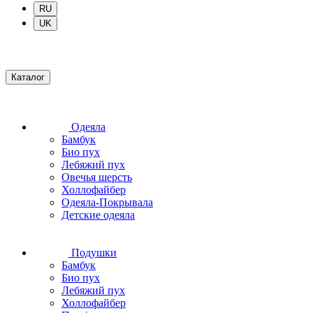
RU
UK
Каталог
Одеяла
Бамбук
Био пух
Лебяжий пух
Овечья шерсть
Холлофайбер
Одеяла-Покрывала
Детские одеяла
Подушки
Бамбук
Био пух
Лебяжий пух
Холлофайбер