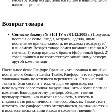
Расчет за товар осуществляется только в национальной
валюте - гривне
Возврат товара
Согласно Закону (№ 3161-IV от 01.12.2005 г.)
Подушки,
постельное белье, пледы, матрасы, одеяла, иные
постельные принадлежности, не подлежат возврату и/
или обмену. Возврат товара/обмен возможен только в 2
случаях: 1) товар пришел с браком (фабричный брак); 2)
товар пришел и не соответствует заявленному размеру,
другой комплектаци
Постельное белье Ранфорс Органик - это новинка в линейке
постельного белья от Leleka-Textile. Ранфорс - это натуральная
хлопковая ткань полотняного переплетения. Отличие этой
ткани от бязи состоит в том, что для ее производства
используется более тонкая закрученная нить и более плотное
плетение. Благодаря этому, ранфорс обладает такими
преимуществами, как высокая прочность, мягкость и
гладкость, гигроскопичность, износостойкость. Также стоит
отметить, что ранфорс легко отстирывается, выглаживается и
в процессе эксплуатации надолго сохраняет внешний