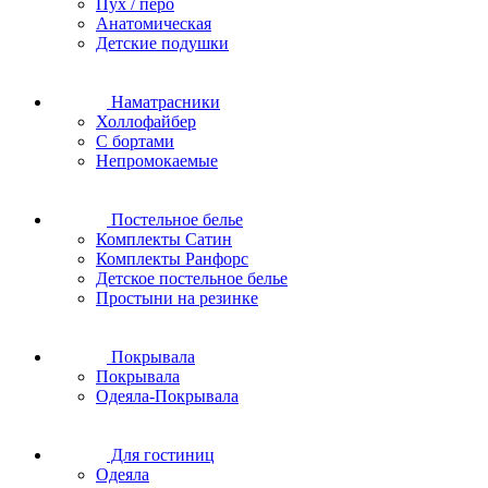
Пух / перо
Анатомическая
Детские подушки
Наматрасники
Холлофайбер
С бортами
Непромокаемые
Постельное белье
Комплекты Сатин
Комплекты Ранфорс
Детское постельное белье
Простыни на резинке
Покрывала
Покрывала
Одеяла-Покрывала
Для гостиниц
Одеяла