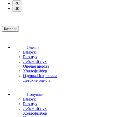
RU
UK
Каталог
Одеяла
Бамбук
Био пух
Лебяжий пух
Овечья шерсть
Холлофайбер
Одеяла-Покрывала
Детские одеяла
Подушки
Бамбук
Био пух
Лебяжий пух
Холлофайбер