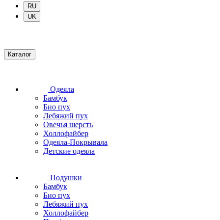
RU
UK
Каталог
Одеяла
Бамбук
Био пух
Лебяжий пух
Овечья шерсть
Холлофайбер
Одеяла-Покрывала
Детские одеяла
Подушки
Бамбук
Био пух
Лебяжий пух
Холлофайбер