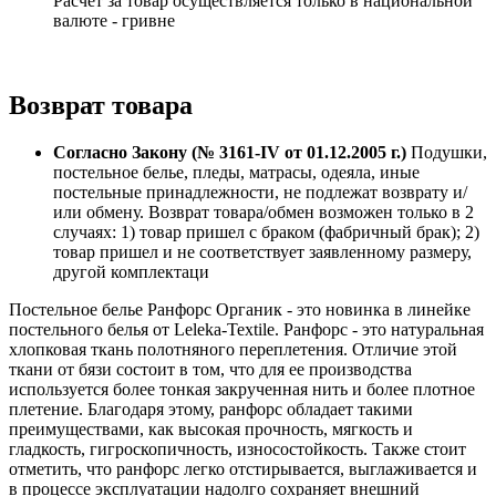
Расчет за товар осуществляется только в национальной
валюте - гривне
Возврат товара
Согласно Закону (№ 3161-IV от 01.12.2005 г.)
Подушки,
постельное белье, пледы, матрасы, одеяла, иные
постельные принадлежности, не подлежат возврату и/
или обмену. Возврат товара/обмен возможен только в 2
случаях: 1) товар пришел с браком (фабричный брак); 2)
товар пришел и не соответствует заявленному размеру,
другой комплектаци
Постельное белье Ранфорс Органик - это новинка в линейке
постельного белья от Leleka-Textile. Ранфорс - это натуральная
хлопковая ткань полотняного переплетения. Отличие этой
ткани от бязи состоит в том, что для ее производства
используется более тонкая закрученная нить и более плотное
плетение. Благодаря этому, ранфорс обладает такими
преимуществами, как высокая прочность, мягкость и
гладкость, гигроскопичность, износостойкость. Также стоит
отметить, что ранфорс легко отстирывается, выглаживается и
в процессе эксплуатации надолго сохраняет внешний