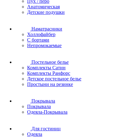
Пух / перо
Анатомическая
Детские подушки
Наматрасники
Холлофайбер
С бортами
Непромокаемые
Постельное белье
Комплекты Сатин
Комплекты Ранфорс
Детское постельное белье
Простыни на резинке
Покрывала
Покрывала
Одеяла-Покрывала
Для гостиниц
Одеяла