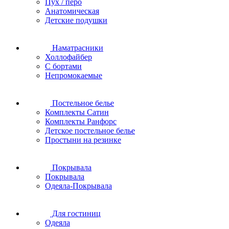
Пух / перо
Анатомическая
Детские подушки
Наматрасники
Холлофайбер
С бортами
Непромокаемые
Постельное белье
Комплекты Сатин
Комплекты Ранфорс
Детское постельное белье
Простыни на резинке
Покрывала
Покрывала
Одеяла-Покрывала
Для гостиниц
Одеяла