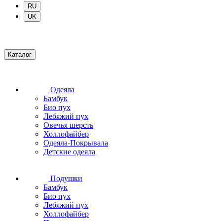
RU
UK
Каталог
Одеяла
Бамбук
Био пух
Лебяжий пух
Овечья шерсть
Холлофайбер
Одеяла-Покрывала
Детские одеяла
Подушки
Бамбук
Био пух
Лебяжий пух
Холлофайбер