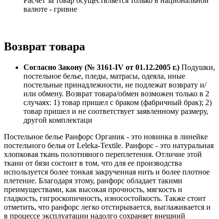
Расчет за товар осуществляется только в национальной
валюте - гривне
Возврат товара
Согласно Закону (№ 3161-IV от 01.12.2005 г.)
Подушки,
постельное белье, пледы, матрасы, одеяла, иные
постельные принадлежности, не подлежат возврату и/
или обмену. Возврат товара/обмен возможен только в 2
случаях: 1) товар пришел с браком (фабричный брак); 2)
товар пришел и не соответствует заявленному размеру,
другой комплектаци
Постельное белье Ранфорс Органик - это новинка в линейке
постельного белья от Leleka-Textile. Ранфорс - это натуральная
хлопковая ткань полотняного переплетения. Отличие этой
ткани от бязи состоит в том, что для ее производства
используется более тонкая закрученная нить и более плотное
плетение. Благодаря этому, ранфорс обладает такими
преимуществами, как высокая прочность, мягкость и
гладкость, гигроскопичность, износостойкость. Также стоит
отметить, что ранфорс легко отстирывается, выглаживается и
в процессе эксплуатации надолго сохраняет внешний