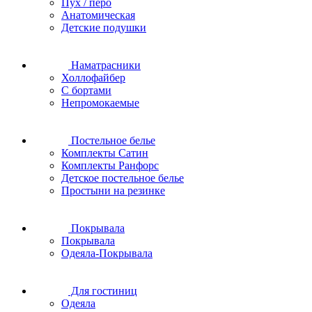
Пух / перо
Анатомическая
Детские подушки
Наматрасники
Холлофайбер
С бортами
Непромокаемые
Постельное белье
Комплекты Сатин
Комплекты Ранфорс
Детское постельное белье
Простыни на резинке
Покрывала
Покрывала
Одеяла-Покрывала
Для гостиниц
Одеяла