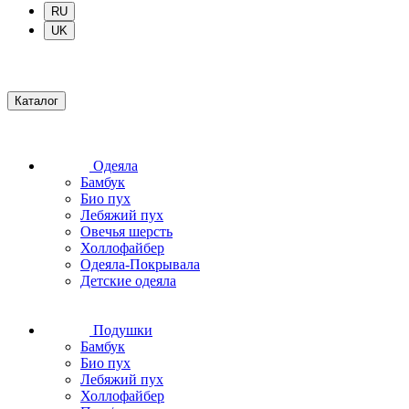
RU
UK
Каталог
Одеяла
Бамбук
Био пух
Лебяжий пух
Овечья шерсть
Холлофайбер
Одеяла-Покрывала
Детские одеяла
Подушки
Бамбук
Био пух
Лебяжий пух
Холлофайбер