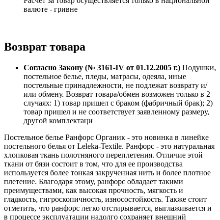
Расчет за товар осуществляется только в национальной
валюте - гривне
Возврат товара
Согласно Закону (№ 3161-IV от 01.12.2005 г.)
Подушки,
постельное белье, пледы, матрасы, одеяла, иные
постельные принадлежности, не подлежат возврату и/
или обмену. Возврат товара/обмен возможен только в 2
случаях: 1) товар пришел с браком (фабричный брак); 2)
товар пришел и не соответствует заявленному размеру,
другой комплектаци
Постельное белье Ранфорс Органик - это новинка в линейке
постельного белья от Leleka-Textile. Ранфорс - это натуральная
хлопковая ткань полотняного переплетения. Отличие этой
ткани от бязи состоит в том, что для ее производства
используется более тонкая закрученная нить и более плотное
плетение. Благодаря этому, ранфорс обладает такими
преимуществами, как высокая прочность, мягкость и
гладкость, гигроскопичность, износостойкость. Также стоит
отметить, что ранфорс легко отстирывается, выглаживается и
в процессе эксплуатации надолго сохраняет внешний