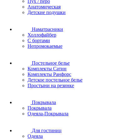
Пух / перо
Анатомическая
Детские подушки
Наматрасники
Холлофайбер
С бортами
Непромокаемые
Постельное белье
Комплекты Сатин
Комплекты Ранфорс
Детское постельное белье
Простыни на резинке
Покрывала
Покрывала
Одеяла-Покрывала
Для гостиниц
Одеяла