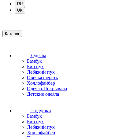
RU
UK
Каталог
Одеяла
Бамбук
Био пух
Лебяжий пух
Овечья шерсть
Холлофайбер
Одеяла-Покрывала
Детские одеяла
Подушки
Бамбук
Био пух
Лебяжий пух
Холлофайбер